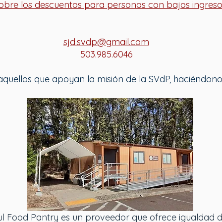
bre los descuentos para personas con bajos ingresos 
sjd.svdp@gmail.com
503.985.6046
uellos que apoyan la misión de la SVdP, haciéndonos 
ul Food Pantry es un proveedor que ofrece igualdad 