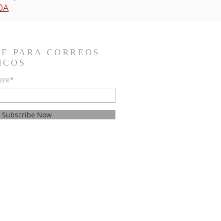
DA
.
TE PARA CORREOS
ICOS
ere*
Subscribe Now