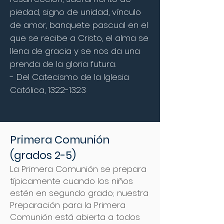
piedad, signo de unidad, vínculo
de amor, banquete pascual en el
que se recibe a Cristo, el alma se
llena de gracia y se nos da una
prenda de la gloria futura.
- Del Catecismo de la Iglesia
Católica,
1322-1323
Primera Comunión
(grados 2-5)
La Primera Comunión se prepara
típicamente cuando los niños
estén en segundo grado; nuestra
Preparación para la Primera
Comunión está abierta a todos