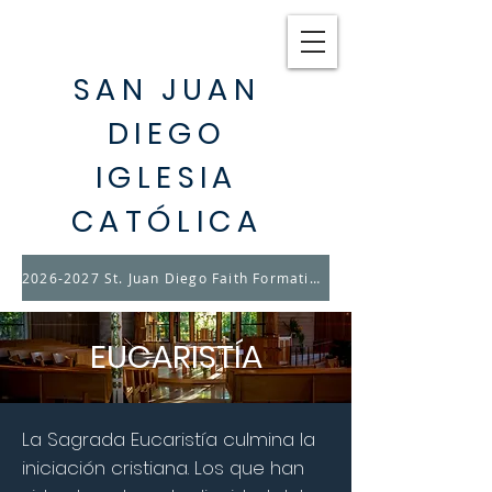
SAN JUAN
DIEGO
IGLESIA
CATÓLICA
2026-2027 St. Juan Diego Faith Formation & Youth Ministry Registration opens August 17th
EUCARISTÍA
La Sagrada Eucaristía culmina la
iniciación cristiana. Los que han