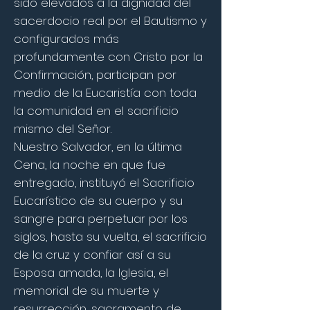
sido elevados a la dignidad del
sacerdocio real por el Bautismo y
configurados más
profundamente con Cristo por la
Confirmación, participan por
medio de la Eucaristía con toda
la comunidad en el sacrificio
mismo del Señor.
Nuestro Salvador, en la última
Cena, la noche en que fue
entregado, instituyó el Sacrificio
Eucarístico de su cuerpo y su
sangre para perpetuar por los
siglos, hasta su vuelta, el sacrificio
de la cruz y confiar así a su
Esposa amada, la Iglesia, el
memorial de su muerte y
resurrección, sacramento de