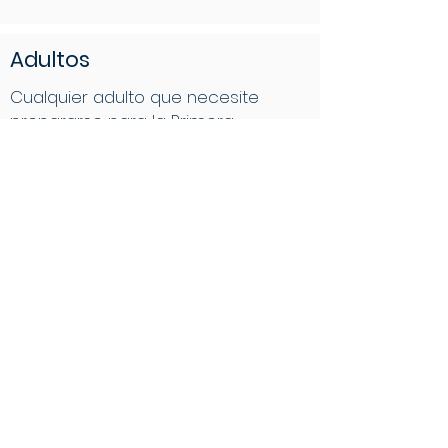
Adultos
Cualquier adulto que necesite
prepararse para la Primera
Comunión puede comunicarse con
nuestra oficina parroquial para
obtener más información.
Comuníquese al celular de la
oficina parroquial al
503.880.3337
ENCUENTRANOS EN
SOCIALES
DIRECCIÓN
Office: 503.644.1617