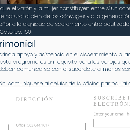
 que el varón y la mujer constituyen entre sí un con
 natural al bien de los cónyuges y a la generación
eñor a la dignidad de sacramento entre bautizados
Católica, 1601
rimonial
brinda apoyo y asistencia en el discernimiento a l
n este programa es un requisito para las parejas q
as deben comunicarse con el sacerdote al menos se
, comuníquese al celular de la oficina parroquial 
SUSCRÍBE
DIRECCIÓN
ELECTRÓN
Enter your email h
Office: 503.644.1617