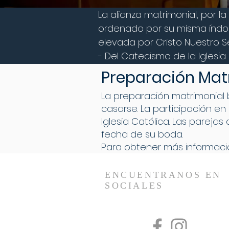
La alianza matrimonial, por la
ordenado por su misma índole
elevada por Cristo Nuestro S
- Del Catecismo de la Iglesia 
Preparación Mat
La preparación matrimonial 
casarse. La participación e
Iglesia Católica. Las parej
fecha de su boda.
Para obtener más información
ENCUENTRANOS EN
SOCIALES