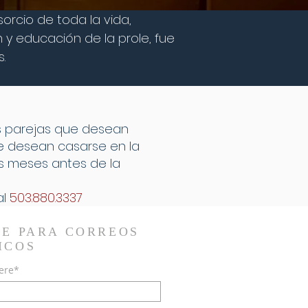
sorcio de toda la vida,
 y educación de la prole, fue
.
as parejas que desean
ue desean casarse en la
is meses antes de la
al
503.880.3337
TE PARA CORREOS
ICOS
ere*